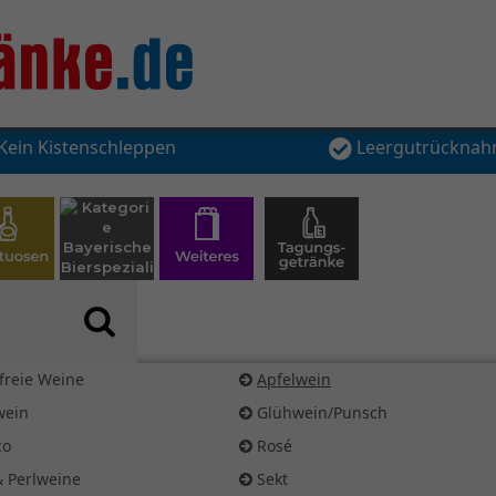
Kein Kistenschleppen
Leergutrückna
freie Weine
Apfelwein
wein
Glühwein/Punsch
co
Rosé
& Perlweine
Sekt