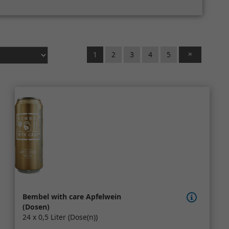
1
2
3
4
5
Bembel with care Apfelwein
(Dosen)
24 x 0,5 Liter (Dose(n))