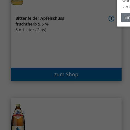
wäh
ver
Ei
Bittenfelder Apfelschuss
fruchtherb 5,5 %
6 x 1 Liter (Glas)
zum Shop