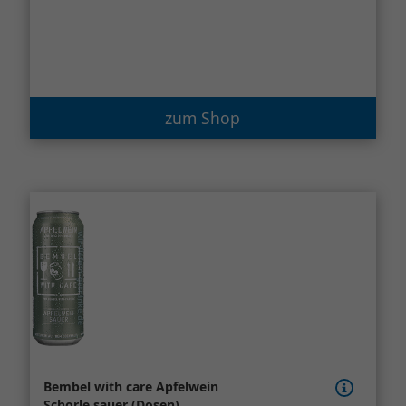
zum Shop
Bembel with care Apfelwein
Schorle sauer (Dosen)