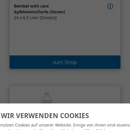
Bembel with care
Apfelweinschorle (Dosen)
24 x 0,5 Liter (Dose(n))
zum Shop
 WIR VERWENDEN COOKIES
 nutzen Cookies auf unserer Website. Einige von ihnen sind essenzi