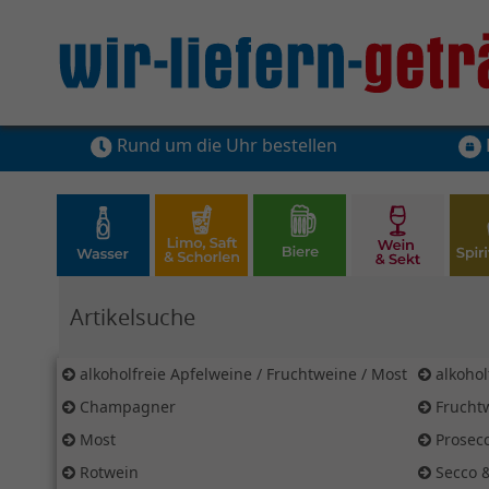
Rund um die Uhr bestellen
Hier Suchbegriff für Artikelsuche eingeben
alkoholfreie Apfelweine / Fruchtweine / Most
alkohol
Champagner
Frucht
Most
Prosec
Rotwein
Secco 