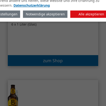
rend andere uns helfen, diese Website und Ihre Erfahrung zu
bessern.
Datenschutzerklärung
nstellungen
Notwendige akzeptieren
Alle akzeptieren
Bittenfelder Petershans
alkoholfreier Apfelwein feinherb
6 x 1 Liter (Glas)
zum Shop